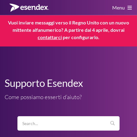
Menu
Vuoi inviare messaggi verso il Regno Unito con un nuovo
mittente alfanumerico? A partire dal 4 aprile, dovrai
Servizi
contattarci
per configurarlo.
Risorse
Servizio Clienti
Regolamenti
Supporto Esendex
Service Status
Come possiamo esserti d’aiuto?