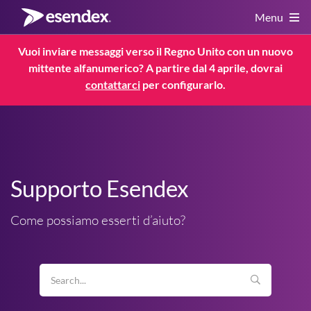
Menu
Vuoi inviare messaggi verso il Regno Unito con un nuovo
mittente alfanumerico? A partire dal 4 aprile, dovrai
Servizi
contattarci
per configurarlo.
Risorse
Servizio Clienti
Regolamenti
Supporto Esendex
Service Status
Come possiamo esserti d’aiuto?