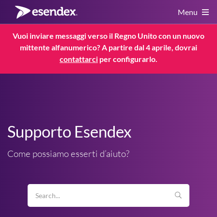
Menu
Vuoi inviare messaggi verso il Regno Unito con un nuovo
mittente alfanumerico? A partire dal 4 aprile, dovrai
Servizi
contattarci
per configurarlo.
Risorse
Servizio Clienti
Regolamenti
Supporto Esendex
Service Status
Come possiamo esserti d’aiuto?